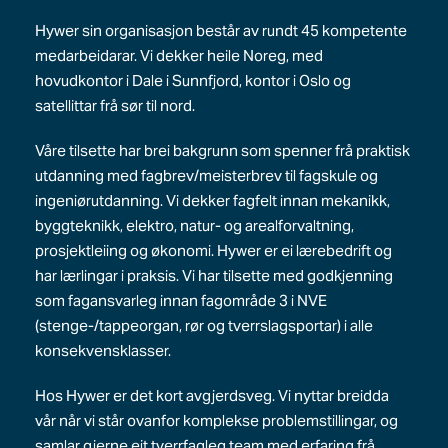
Hywer sin organisasjon består av rundt 45 kompetente
medarbeidarar. Vi dekker heile Noreg, med
hovudkontor i Dale i Sunnfjord, kontor i Oslo og
satellittar frå sør til nord.
Våre tilsette har brei bakgrunn som spenner frå praktisk
utdanning med fagbrev/meisterbrev til fagskule og
ingeniørutdanning. Vi dekker fagfelt innan mekanikk,
byggteknikk, elektro, natur- og arealforvaltning,
prosjektleiing og økonomi. Hywer er ei lærebedrift og
har lærlingar i praksis. Vi har tilsette med godkjenning
som fagansvarleg innan fagområde 3 i NVE
(stenge-/tappeorgan, rør og tverrslagsportar) i alle
konsekvensklasser.
Hos Hywer er det kort avgjerdsveg. Vi nyttar breidda
vår når vi står ovanfor komplekse problemstillingar, og
samlar gjerne eit tverrfagleg team med erfaring frå