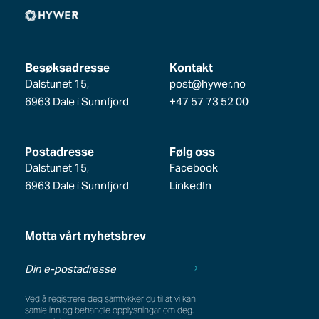
Besøksadresse
Kontakt
Dalstunet 15,
post@hywer.no
6963 Dale i Sunnfjord
+47 57 73 52 00
Postadresse
Følg oss
Dalstunet 15,
Facebook
6963 Dale i Sunnfjord
LinkedIn
Motta vårt nyhetsbrev
Ved å registrere deg samtykker du til at vi kan
samle inn og behandle opplysningar om deg.