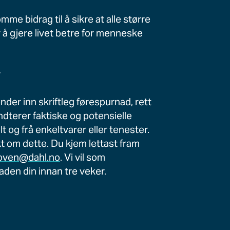
me bidrag til å sikre at alle større
 å gjere livet betre for menneske
t
ender inn skriftleg førespurnad, rett
ndterer faktiske og potensielle
og frå enkeltvarer eller tenester.
t om dette. Du kjem lettast fram
oven@dahl.no
. Vi vil som
den din innan tre veker.