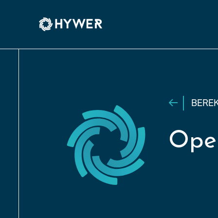
BERE
Open