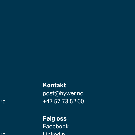
Kontakt
post@hywer.no
ord
+47 57 73 52 00
Følg oss
Facebook