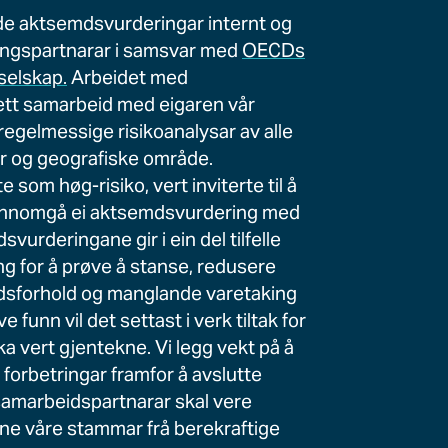
e aktsemdsvurderingar internt og
ningspartnarar i samsvar med
OECDs
 selskap.
Arbeidet med
tett samarbeid med eigaren vår
regelmessige risikoanalysar av alle
ar og geografiske område.
som høg-risiko, vert inviterte til å
jennomgå ei aktsemdsvurdering med
vurderingane gir i ein del tilfelle
g for å prøve å stanse, redusere
idsforhold og manglande varetaking
funn vil det settast i verk tiltak for
ka vert gjentekne. Vi legg vekt på å
 forbetringar framfor å avslutte
amarbeidspartnarar skal vere
ne våre stammar frå berekraftige