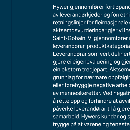
Hywer gjennomfører fortløpand
av leverandørkjeder og forret
retningslinjer for fleirnasjonale
aktsemdsvurderingar gjer vi i 
Saint-Gobain. Vi gjennomfører 
leverandørar, produktkategori
Leverandørar som vert definerte 
gjere ei eigenevaluering og g
ein ekstern tredjepart. Aktsemds
grunnlag for nærmare oppfølgin
eller førebyggje negative arbe
av menneskerettar. Ved negative 
å rette opp og forhindre at avvi
påverke leverandørar til å gjere
samarbeid. Hywers kundar og s
trygge på at varene og teneste