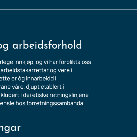
og arbeidsforhold
ege innkjøp, og vi har forplikta oss
 og arbeidstakarrettar og vere i
tte er òg innarbeidd i
ne våre, djupt etablert i
ludert i dei etiske retningslinjene
kjensle hos forretningssambanda
ngar