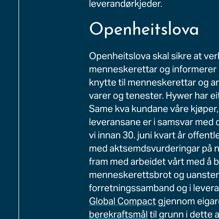
leverandørkjeder.
Openheitslova
Openheitslova skal sikre at ve
menneskerettar og informerer 
knytte til menneskerettar og a
varer og tenester. Hywer har ei
Same kva kundane våre kjøper, 
leveransane er i samsvar med d
vi innan 30. juni kvart år offent
med aktsemdsvurderingar på net
fram med arbeidet vårt med å bi
menneskerettsbrot og uansten
forretningssamband og i leveran
Global Compact
gjennom eigare
berekraftsmål
til grunn i dette 