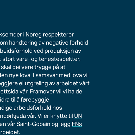
rksemder i Noreg respekterer
om handtering av negative forhold
rbeidsforhold ved produksjon av
t stort vare- og tenestespekter.
skal dei vere trygge på at
en nye lova. I samsvar med lova vil
leggjere ei utgreiing av arbeidet vårt
tsida vår. Framover vil vi halde
dra til å førebyggje
dige arbeidsforhold hos
dørkjeda vår. Vi er knytte til
UN
n vår Saint-Gobain og legg
FNs
arbeidet.